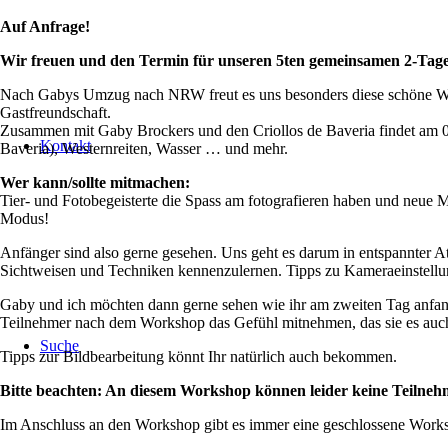
Auf Anfrage!
Wir freuen und den Termin für unseren 5ten gemeinsamen 2-Tages
Nach Gabys Umzug nach NRW freut es uns besonders diese schöne Works
Gastfreundschaft.
Zusammen mit Gaby Brockers und den Criollos de Baveria findet am 05.
Kontakt
Baveria), Westernreiten, Wasser … und mehr.
Wer kann/sollte mitmachen:
Tier- und Fotobegeisterte die Spass am fotografieren
haben und neue Mo
Modus!
Anfänger sind also gerne gesehen. Uns geht es darum in entspannter A
Sichtweisen und Techniken kennenzulernen. Tipps zu Kameraeinstellun
Gaby und ich möchten dann gerne sehen wie ihr am zweiten Tag anfang
Teilnehmer nach dem Workshop das Gefühl mitnehmen, das sie es auc
Suche
Tipps zur Bildbearbeitung könnt Ihr natürlich auch bekommen.
Bitte beachten: An diesem Workshop können leider keine Teiln
Im Anschluss an den Workshop gibt es immer eine geschlossene Worksho