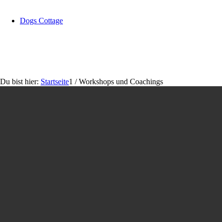
Dogs Cottage
Du bist hier:
Startseite
1
/
Workshops und Coachings
Über mich
Shootings